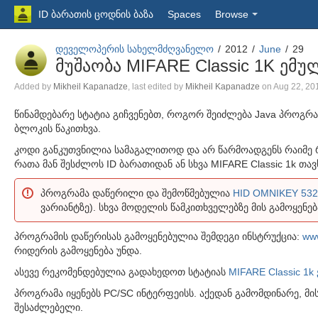
ID ბარათის ცოდნის ბაზა
Spaces
Browse
დეველოპერის სახელმძღვანელო
2012
June
29
მუშაობა MIFARE Classic 1K ე
Skip
Added by
Mikheil Kapanadze
, last edited by
Mikheil Kapanadze
on Aug 22, 2
to
Go
წინამდებარე სტატია გიჩვენებთ, როგორ შეიძლება Java პროგრამ
end
to
ბლოკის წაკითხვა.
of
start
metadata
კოდი განკუთვნილია სამაგალითოდ და არ წარმოადგენს რაიმე რე
of
რათა მან შესძლოს ID ბარათიდან ან სხვა MIFARE Classic 1k თ
metadata
პროგრამა დაწერილი და შემოწმებულია
HID OMNIKEY 532
ვარიანტზე). სხვა მოდელის წამკითხველებზე მის გამოყენე
პროგრამის დაწერისას გამოყენებულია შემდეგი ინსტრუქცია:
www
რიდერის გამოყენება უნდა.
ასევე რეკომენდებულია გადახედოთ სტატიას
MIFARE Classic 1
პროგრამა იყენებს PC/SC ინტერფეისს. აქედან გამომდინარე, მ
შესაძლებელი.