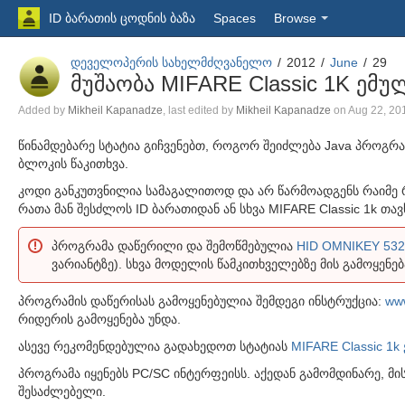
ID ბარათის ცოდნის ბაზა
Spaces
Browse
დეველოპერის სახელმძღვანელო
2012
June
29
მუშაობა MIFARE Classic 1K ე
Skip
Added by
Mikheil Kapanadze
, last edited by
Mikheil Kapanadze
on Aug 22, 2
to
Go
წინამდებარე სტატია გიჩვენებთ, როგორ შეიძლება Java პროგრამ
end
to
ბლოკის წაკითხვა.
of
start
metadata
კოდი განკუთვნილია სამაგალითოდ და არ წარმოადგენს რაიმე რე
of
რათა მან შესძლოს ID ბარათიდან ან სხვა MIFARE Classic 1k თ
metadata
პროგრამა დაწერილი და შემოწმებულია
HID OMNIKEY 532
ვარიანტზე). სხვა მოდელის წამკითხველებზე მის გამოყენე
პროგრამის დაწერისას გამოყენებულია შემდეგი ინსტრუქცია:
www
რიდერის გამოყენება უნდა.
ასევე რეკომენდებულია გადახედოთ სტატიას
MIFARE Classic 1
პროგრამა იყენებს PC/SC ინტერფეისს. აქედან გამომდინარე, მ
შესაძლებელი.